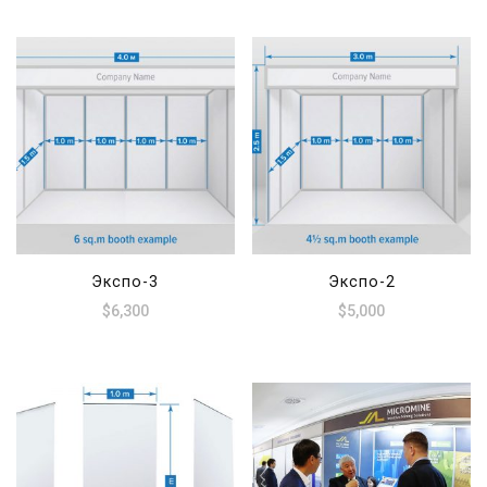
Экспо-3
Экспо-2
$
6,300
$
5,000