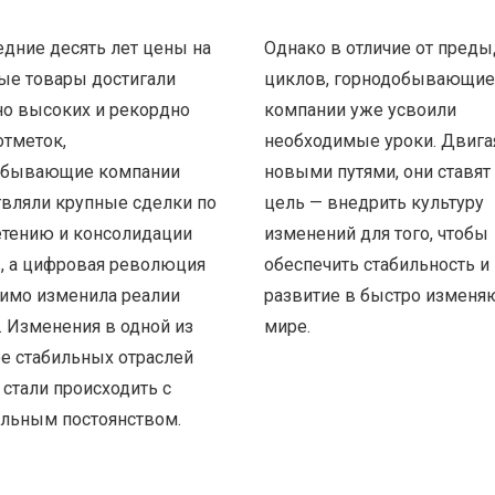
едние десять лет цены на
Однако в отличие от пред
ые товары достигали
циклов, горнодобывающие
о высоких и рекордно
компании уже усвоили
отметок,
необходимые уроки. Двига
обывающие компании
новыми путями, они ставят
вляли крупные сделки по
цель — внедрить культуру
тению и консолидации
изменений для того, чтобы
, а цифровая революция
обеспечить стабильность и
имо изменила реалии
развитие в быстро измен
. Изменения в одной из
мире.
е стабильных отраслей
 стали происходить с
льным постоянством.