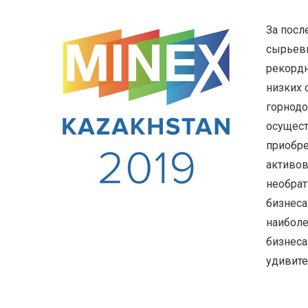
За посл
сырьев
рекордн
низких 
горнод
осущест
приобре
активов
необрат
бизнеса
наиболе
бизнеса
удивите