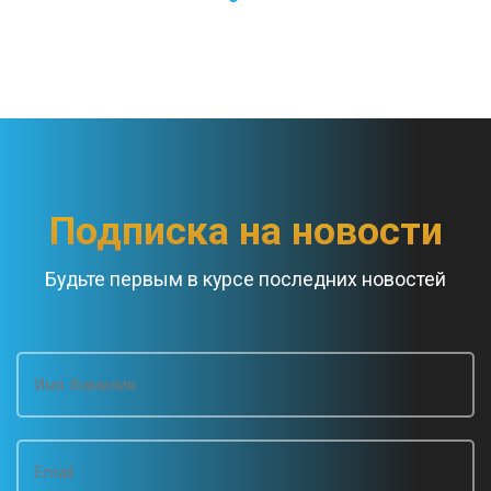
t
N
a
v
Подписка на новости
i
Будьте первым в курсе последних новостей
g
a
t
i
o